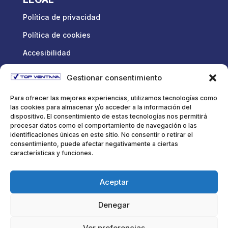
Política de privacidad
Política de cookies
Accesibilidad
Gestionar consentimiento
ENLACES DE INTERÉS
Para ofrecer las mejores experiencias, utilizamos tecnologías como
Inicio
las cookies para almacenar y/o acceder a la información del
dispositivo. El consentimiento de estas tecnologías nos permitirá
Ventanas de PVC
procesar datos como el comportamiento de navegación o las
identificaciones únicas en este sitio. No consentir o retirar el
Área Profesional
consentimiento, puede afectar negativamente a ciertas
características y funciones.
Presupuestos
Aceptar
Denegar
TOP VENTANA © 2026 | Diseño y desarrollo:
Cactus Digital
Ver preferencias